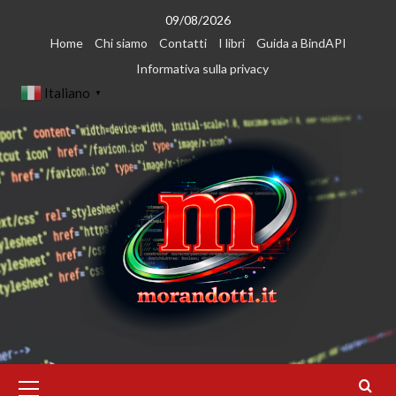
Vai
09/08/2026
al
Home
Chi siamo
Contatti
I libri
Guida a BindAPI
contenuto
Informativa sulla privacy
Italiano
▼
Menu
principale