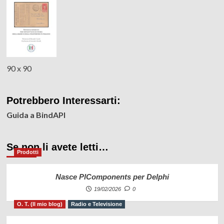
90 x 90
Potrebbero Interessarti:
Guida a BindAPI
Se non li avete letti…
Prodotti
Nasce PlComponents per Delphi
19/02/2026
0
O. T. (Il mio blog)
Radio e Televisione