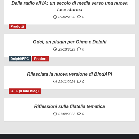
Dalla radio all’IA: un secolo di media verso una nuova
fase storica
09/02/2026
0
Prodotti
Gdci, un plugin per Gimp e Delphi
25/10/2025
0
Delphi/FPC
Prodotti
Rilasciata la nuova versione di BindAPI
21/11/2024
0
O. T. (Il mio blog)
Riflessioni sulla filatelia tematica
01/08/2022
0