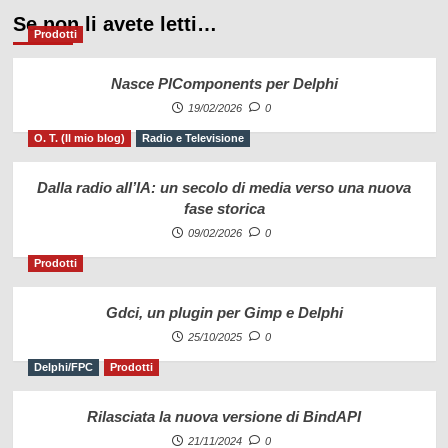
Se non li avete letti…
Prodotti
Nasce PlComponents per Delphi
19/02/2026
0
O. T. (Il mio blog)
Radio e Televisione
Dalla radio all’IA: un secolo di media verso una nuova
fase storica
09/02/2026
0
Prodotti
Gdci, un plugin per Gimp e Delphi
25/10/2025
0
Delphi/FPC
Prodotti
Rilasciata la nuova versione di BindAPI
21/11/2024
0