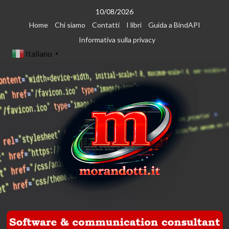
Vai
10/08/2026
al
Home
Chi siamo
Contatti
I libri
Guida a BindAPI
contenuto
Informativa sulla privacy
Italiano
▼