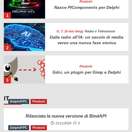
Prodotti
Nasce PlComponents per Delphi
1
O. T. (Il mio blog)
Radio e Televisione
Dalla radio all’IA: un secolo di media
verso una nuova fase storica
2
Prodotti
Gdci, un plugin per Gimp e Delphi
3
Delphi/FPC
Prodotti
IT
Delphi/FPC
Prodotti
Rilasciata la nuova versione di
BindAPI
4
Rilasciata la nuova versione di BindAPI
21/11/2024
0
Delphi/FPC
Prodotti
O. T. (Il mio blog)