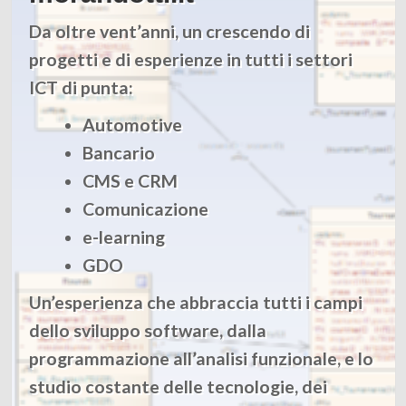
BindAPI
Da oltre vent’anni, un crescendo di
4
progetti e di esperienze in tutti i settori
ICT di punta:
O. T. (Il mio blog)
Riflessioni sulla filatelia tematica
Automotive
5
Bancario
CMS e CRM
Comunicazione
e-learning
GDO
Un’esperienza che abbraccia tutti i campi
dello sviluppo software, dalla
programmazione all’analisi funzionale, e lo
studio costante delle tecnologie, dei