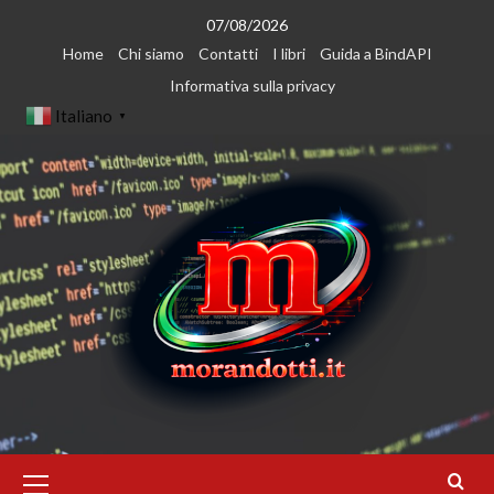
Vai
07/08/2026
al
Home
Chi siamo
Contatti
I libri
Guida a BindAPI
contenuto
Informativa sulla privacy
Italiano
▼
Menu
principale