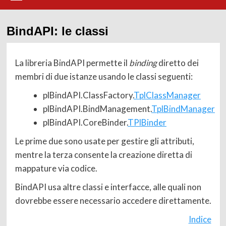
BindAPI: le classi
La libreria BindAPI permette il
binding
diretto dei
membri di due istanze usando le classi seguenti:
plBindAPI.ClassFactory.
TplClassManager
plBindAPI.BindManagement.
TplBindManager
plBindAPI.CoreBinder.
TPlBinder
Le prime due sono usate per gestire gli attributi,
mentre la terza consente la creazione diretta di
mappature via codice.
BindAPI usa altre classi e interfacce, alle quali non
dovrebbe essere necessario accedere direttamente.
Indice