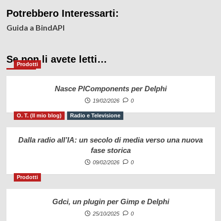
Potrebbero Interessarti:
Guida a BindAPI
Se non li avete letti…
Prodotti
Nasce PlComponents per Delphi
19/02/2026
0
O. T. (Il mio blog)
Radio e Televisione
Dalla radio all’IA: un secolo di media verso una nuova
fase storica
09/02/2026
0
Prodotti
Gdci, un plugin per Gimp e Delphi
25/10/2025
0