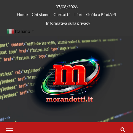
Vai
07/08/2026
al
Home
Chi siamo
Contatti
I libri
Guida a BindAPI
contenuto
Informativa sulla privacy
Italiano
▼
Menu
principale