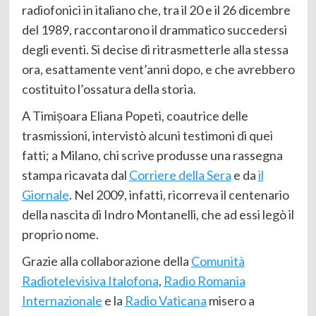
radiofonici in italiano che, tra il 20 e il 26 dicembre
del 1989, raccontarono il drammatico succedersi
degli eventi. Si decise di ritrasmetterle alla stessa
ora, esattamente vent’anni dopo, e che avrebbero
costituito l’ossatura della storia.
A Timișoara Eliana Popeti, coautrice delle
trasmissioni, intervistò alcuni testimoni di quei
fatti; a Milano, chi scrive produsse una rassegna
stampa ricavata dal
Corriere della Sera
e da
il
Giornale
. Nel 2009, infatti, ricorreva il centenario
della nascita di Indro Montanelli, che ad essi legò il
proprio nome.
Grazie alla collaborazione della
Comunità
Radiotelevisiva Italofona
,
Radio Romania
Internazionale
e la
Radio Vaticana
misero a