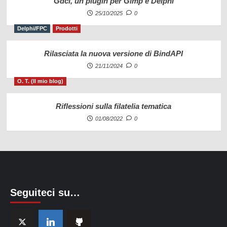
Gdci, un plugin per Gimp e Delphi
25/10/2025
0
Delphi/FPC
Prodotti
Rilasciata la nuova versione di BindAPI
21/11/2024
0
O. T. (Il mio blog)
Riflessioni sulla filatelia tematica
01/08/2022
0
Seguiteci su…