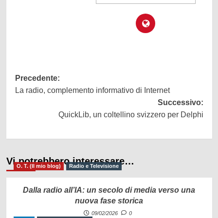
Navigazione
Precedente:
La radio, complemento informativo di Internet
articolo
Successivo:
QuickLib, un coltellino svizzero per Delphi
Vi potrebbero interessare…
O. T. (Il mio blog)
Radio e Televisione
Dalla radio all’IA: un secolo di media verso una
nuova fase storica
09/02/2026
0