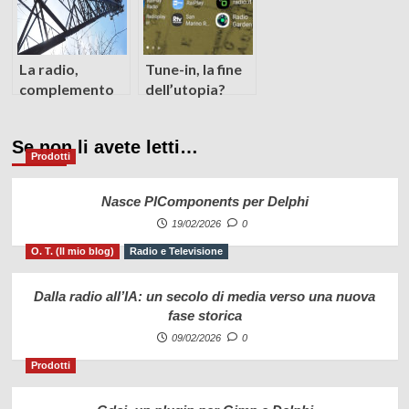
La radio,
Tune-in, la fine
complemento
dell’utopia?
informativo di
Internet
Se non li avete letti…
Prodotti
Nasce PlComponents per Delphi
19/02/2026
0
O. T. (Il mio blog)
Radio e Televisione
Dalla radio all’IA: un secolo di media verso una nuova
fase storica
09/02/2026
0
Prodotti