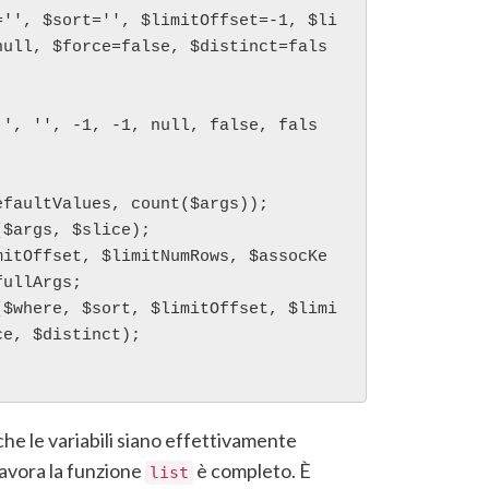
='', $sort='', $limitOffset=-1, $li
null, $force=false, $distinct=fals
ullArgs;

e, $distinct);    

che le variabili siano effettivamente
 lavora la funzione
è completo. È
list