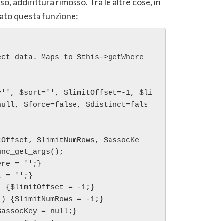
o, addirittura rimosso. Tra le altre cose, in
ato questa funzione:
ect data. Maps to $this->getWhere
='', $sort='', $limitOffset=-1, $li
null, $force=false, $distinct=fals
tOffset, $limitNumRows, $assocKe
nc_get_args();

re = '';}
