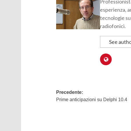
Professionist
esperienza, am
tecnologie sul
radiofonici.
See autho
Navigazione
Precedente:
Prime anticipazioni su Delphi 10.4
articolo