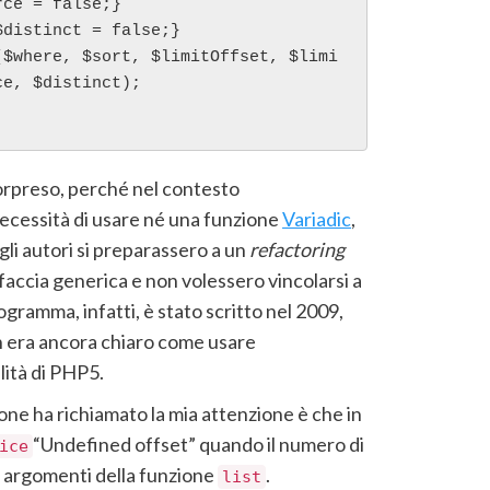
e, $distinct);    

rpreso, perché nel contesto
 necessità di usare né una funzione
Variadic
,
gli autori si preparassero a un
refactoring
accia generica e non volessero vincolarsi a
gramma, infatti, è stato scritto nel 2009,
n era ancora chiaro come usare
ità di PHP5.
ione ha richiamato la mia attenzione è che in
“Undefined offset” quando il numero di
ice
 argomenti della funzione
.
list