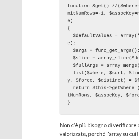
function &get() //($where
mitNumRows=-1, $assocKey=
e)    

{

  $defaultValues = array('', '', -1, -1, null, false, fals
e);

  $args = func_get_args();

  $slice = array_slice($defaultValues, count($args));

  $fullArgs = array_merge($args, $slice);

  list($where, $sort, $limitOffset, $limitNumRows, $assocKe
y, $force, $distinct) = $f
  return $this->getWhere ($where, $sort, $limitOffset, $limi
tNumRows, $assocKey, $forc
}
Non c’è più bisogno di verificare 
valorizzate, perché l’array su cui