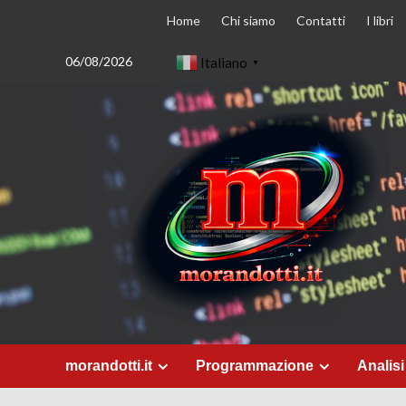
Vai
Home
Chi siamo
Contatti
I libri
al
contenuto
06/08/2026
Italiano
▼
morandotti.it
Programmazione
Analisi