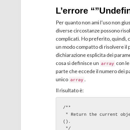
L’errore “”Undefi
Per quanto non ami l’uso non gius
diverse circostanze possono ris
complicati. Ho preferito, quindi, 
un modo compatto di risolvere il
dichiarazione esplicita dei parame
cosa si definisce un
con le 
array
parte che eccede il numero dei par
unico
.
array
Il risultato è:
/**

 * Return the current obj
().

 */
