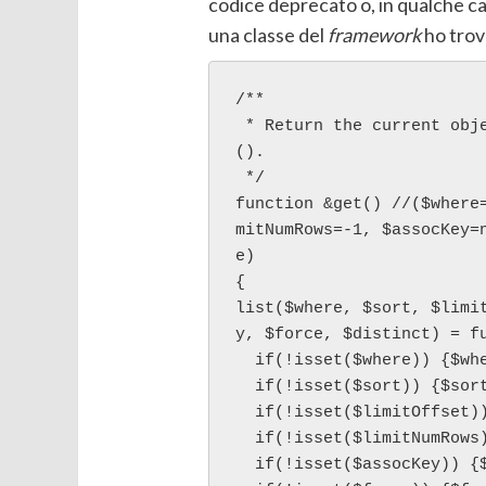
codice deprecato o, in qualche cas
una classe del
framework
ho trov
/**

 * Return the current obj
().

 */

function &get() //($where
mitNumRows=-1, $assocKey=
e)    

{

list($where, $sort, $limi
y, $force, $distinct) = fu
  if(!isset($where)) {$whe
  if(!isset($sort)) {$sort = '';}

  if(!isset($limitOffset)) {$limitOffset = -1;}

  if(!isset($limitNumRows)) {$limitNumRows = -1;}

  if(!isset($assocKey)) {$assocKey = null;}
