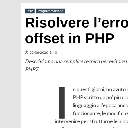
PHP
Programmazione
Risolvere l’err
offset in PHP
22/06/2020
0
Descriviamo una semplice tecnica per evitare l’
PHP7.
I
n questi giorni, ho avuto
PHP scritto un po’ più di d
linguaggio all’epoca anc
funzionante, le modifich
intervenire per sfruttarne le inn