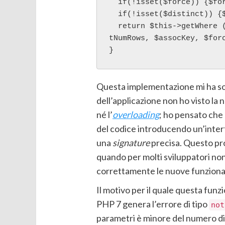
  if(!isset($force)) {$force = false;}

  if(!isset($distinct)) {$distinct = false;}

  return $this->getWhere ($where, $sort, $limitOffset, $limi
tNumRows, $assocKey, $forc
}
Questa implementazione mi ha so
dell’applicazione non ho visto la
né l’
overloading
; ho pensato che 
del codice introducendo un’interf
una
signature
precisa. Questo pro
quando per molti sviluppatori no
correttamente le nuove funzional
Il motivo per il quale questa funz
PHP 7 genera l’errore di tipo
not
parametri è minore del numero di